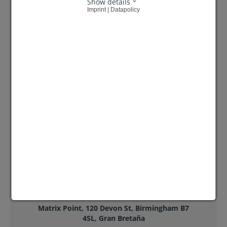
Show details
Imprint | Datapolicy
Rheinische Str. 35, 42781 Haan, Alemania
Speelweide 42, 5404 KD Uden, Países Bajos
6147 Valduga Dr SW, Byron Center, MI
49315, Estados Unidos
Matrix Point, 120 Devon St, Birmingham B7
4SL, Gran Bretaña