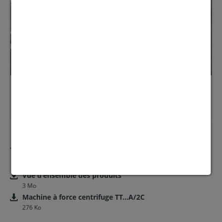
Maillons de chaîne
TÉLÉCHARGEMENTS
Vue d'ensemble des produits
3 Mo
Machine à force centrifuge TT...A/2C
276 Ko