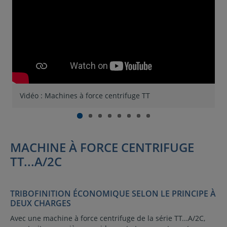
Vidéo : Machines à force centrifuge TT
T
MACHINE À FORCE CENTRIFUGE
TT...A/2C
TRIBOFINITION ÉCONOMIQUE SELON LE PRINCIPE À
DEUX CHARGES
Avec une machine à force centrifuge de la série TT...A/2C,