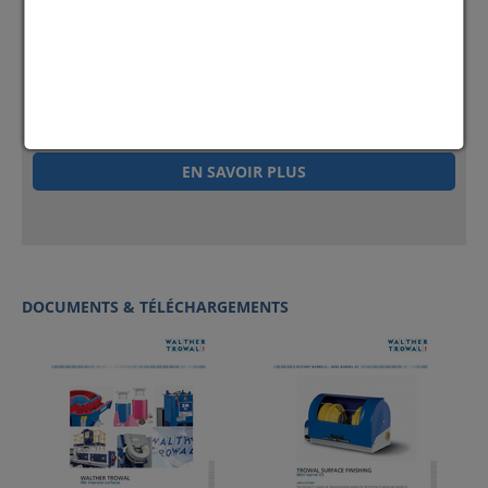
TAMBOURS ROTATIFS
Les tambours rotatifs effectuent un traitement très
délicat de vos pièces pendant des cycles de longue
durée. Il en résulte des surfaces au fini excellent et aux
arêtes parfaitement arrondies. Idéal également pour la
superfinition et le polissage.
EN SAVOIR PLUS
DOCUMENTS & TÉLÉCHARGEMENTS