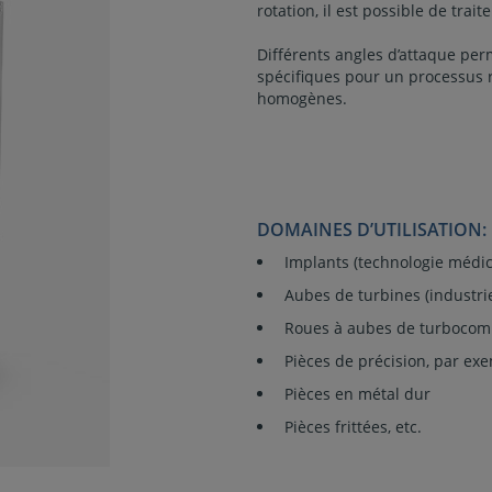
rotation, il est possible de trai
Différents angles d’attaque per
spécifiques pour un processus r
homogènes.
DOMAINES D’UTILISATION:
Implants (technologie médic
Aubes de turbines (industri
Roues à aubes de turbocom
Pièces de précision, par ex
Pièces en métal dur
Porte frontale avec fenêtre à commande manuell
Pièces frittées, etc.
de support de pièces à usiner