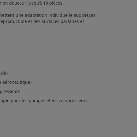
ter en douceur jusqu’à 18 pièces.
mettent une adaptation individuelle aux pièces
eproductible et des surfaces parfaites et
ale)
e aéronautique)
presseurs
emple pour les pompes et les compresseurs
e pour le changement
Armoire électrique avec écran tactile 
les fonctions