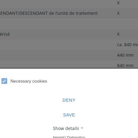
X
CENDANT/DESCENDANT de l’unité de traitement
X
érisé
X
ca. 840 
440 mm
840 mm
1,35 KW
Necessary cookies
X
240 litres
DENY
SAVE
X
Show details
Imprint | Datapolicy