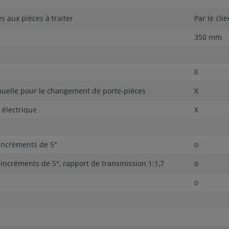
s aux pièces à traiter
Par le cl
350 mm
X
nuelle pour le changement de porte-pièces
X
 électrique
X
 incréments de 5°
o
n incréments de 5°, rapport de transmission 1:1,7
o
o