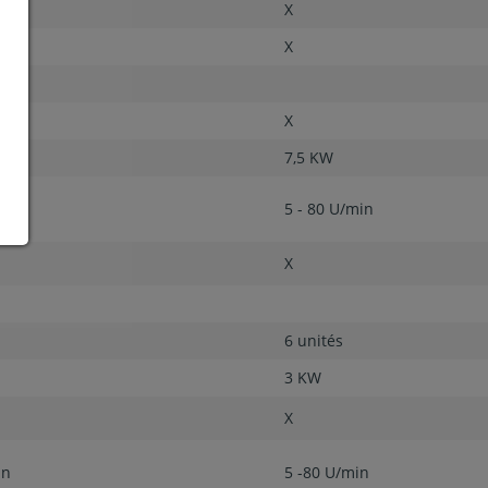
X
X
X
7,5 KW
min
5 - 80 U/min
X
6 unités
3 KW
X
in
5 -80 U/min