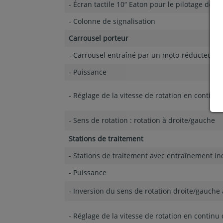
- Écran tactile 10“ Eaton pour le pilotage de to
- Colonne de signalisation
Carrousel porteur
- Carrousel entraîné par un moto-réducteur
- Puissance
- Réglage de la vitesse de rotation en continu,
- Sens de rotation : rotation à droite/gauche
Stations de traitement
- Stations de traitement avec entraînement i
- Puissance
- Inversion du sens de rotation droite/gauche
- Réglage de la vitesse de rotation en continu