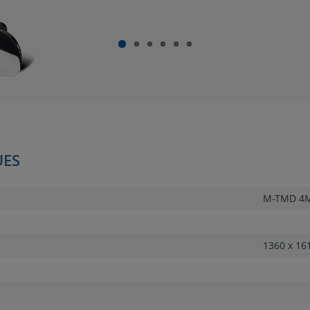
UES
M-TMD 4
1360 x 16