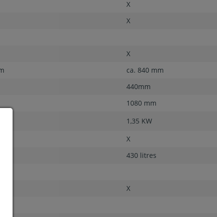
X
X
X
mm
ca. 840 mm
440mm
1080 mm
1,35 KW
X
430 litres
X