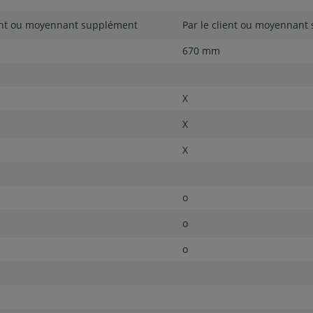
ient ou moyennant supplément
Par le client ou moyennant
670 mm
X
X
X
o
o
o