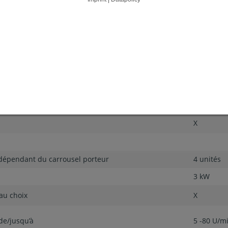
utes les fonctions
X
X
X
4 KW
 variable de/jusqu’à
5 - 80 U/
X
ndépendant du carrousel porteur
4 unités
3 kW
 au choix
X
 de/jusqu’à
5 -80 U/m