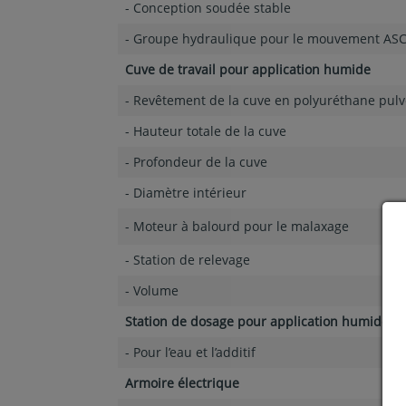
- Conception soudée stable
- Groupe hydraulique pour le mouvement AS
Cuve de travail pour application humide
- Revêtement de la cuve en polyuréthane pulv
- Hauteur totale de la cuve
- Profondeur de la cuve
- Diamètre intérieur
- Moteur à balourd pour le malaxage
- Station de relevage
- Volume
Station de dosage pour application humide
- Pour l’eau et l’additif
Armoire électrique