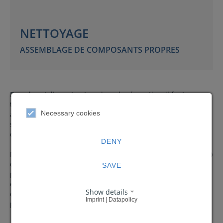
NETTOYAGE
ASSEMBLAGE DE COMPOSANTS PROPRES
Dans les ateliers et entreprises de réparation, il faut
toujours nettoyer soigneusement les pièces de machines
Necessary cookies
avant de les remonter car de minuscules particules de
saleté, par exemple dans un moteur, peuvent causer des
dommages importants.
DENY
Nous utilisons des produits de traitement spéciaux (additifs)
qui éliminent efficacement la graisse. L’effet est
SAVE
particulièrement efficace étant donné que l’additif est mis
en contact très intensif avec les salissures en raison de la
Show details
collision permanente entre les abrasifs et la surface de la
Imprint | Datapolicy
pièce à traiter en vue d’éliminer la graisse.