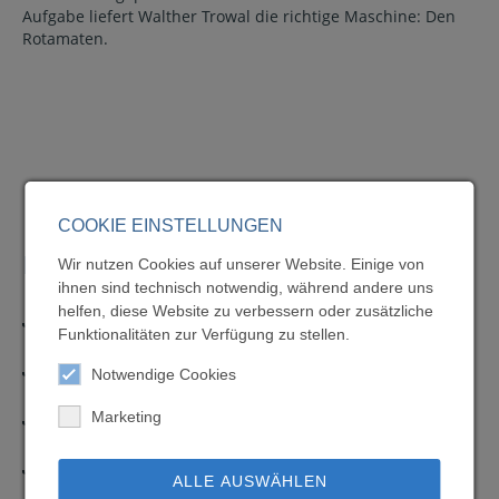
Aufgabe liefert Walther Trowal die richtige Maschine: Den
Rotamaten.
COOKIE EINSTELLUNGEN
DOWNLOADS
Wir nutzen Cookies auf unserer Website. Einige von
ihnen sind technisch notwendig, während andere uns
helfen, diese Website zu verbessern oder zusätzliche
Produktübersicht
Funktionalitäten zur Verfügung zu stellen.
3 MB
CM-Rundvibrator
Notwendige Cookies
964 KB
TFM-Trogvibrator
Marketing
767 KB
Rotamat
ALLE AUSWÄHLEN
4 MB