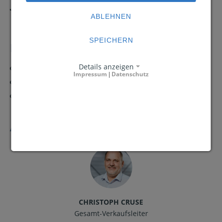
Whitepaper
ABLEHNEN
2 MB
SPEICHERN
LINKS
RUNDVIBRATOR CM
Details anzeigen
Impressum
Datenschutz
|
TROGVIBRATOR TFM
ROTAMAT
ANSPRECHPARTNER
CHRISTOPH CRUSE
Gesamt-Verkaufsleiter