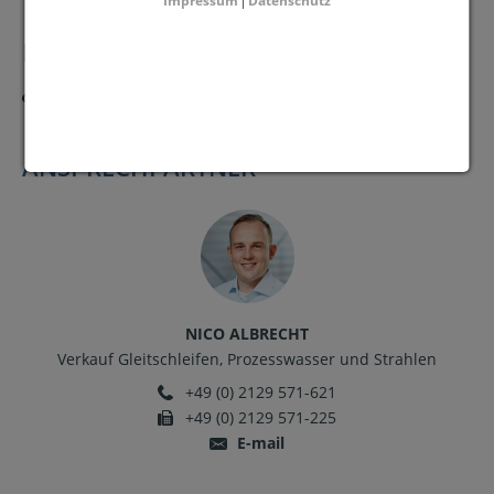
Impressum
Datenschutz
|
LINKS
3D-ANIMATIONEN
ANSPRECHPARTNER
NICO ALBRECHT
Verkauf Gleitschleifen, Prozesswasser und Strahlen
+49 (0) 2129 571-621
+49 (0) 2129 571-225
E-mail