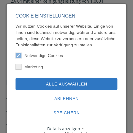
ZA 04 mit einer Reinigungsleistung von 1.000 l
Prozesswasser pro Stunde
ZA 06 mit einer Reinigungsleistung von 2.000 l
COOKIE EINSTELLUNGEN
Prozesswasser pro Stunde
Wir nutzen Cookies auf unserer Website. Einige von
ihnen sind technisch notwendig, während andere uns
helfen, diese Website zu verbessern oder zusätzliche
Funktionalitäten zur Verfügung zu stellen.
Notwendige Cookies
Marketing
DOWNLOADS
ALLE AUSWÄHLEN
Produktübersicht
ABLEHNEN
3 MB
Prozesswassertechnik
SPEICHERN
3 MB
ZA-Schälzentrifuge
Details anzeigen
972 KB